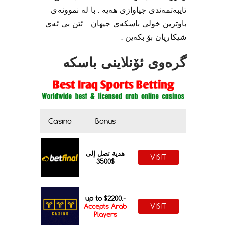
تایبەتمەندی جیاوازی هەیە . با لە نموونەی
باوترین خولی باسکەی جیهان – ئێن بی ئەی
شیکاریان بۆ بکەین .
گرەوی ئۆنلاینی باسکە
Casino
Bonus
هدية تصل إلى
VISIT
$3500
up to $2200.-
VISIT
Accepts Arab
Players