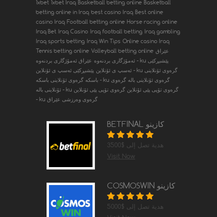
1xbet
1xbet Iraq
Basketball betting online
Basketball
betting online in Iraq
best casino Iraq
Best online
casino Iraq
Football betting online
Horse racing online
Iraq Bet
Iraq Casino
Iraq football betting
Iraq gambling
Iraq sports betting
Iraq Win Tips
Online casino Iraq
عێراق
Volleyball betting online
Tennis betting online
پێشبڕکێی
عێراق ئەمۆژگاری بردنەوە - ku
ئەمۆژگاری بردنەوە
گرەوی ئۆنلاینی
پێشبڕکێی ئەسپ ی ئۆنلاین - ku
ئەسپ ی ئۆنلاین
گرەوی ئۆنلاینی بالە
گرەوی
گرەوی ئۆنلاینی باسکە - ku
باسکە
گرەوی تۆپی پێی ئۆنلاین
گرەوی تۆپی پێی ئۆنلاین
ئۆنلاینی بالە - ku
گرەوی وەرزشی عێراق
- ku
BETFINAL كازينو
هدية تصل إلى $3500
Visit Now
COSMOSWIN كازينو
هدية تصل إلى $5000