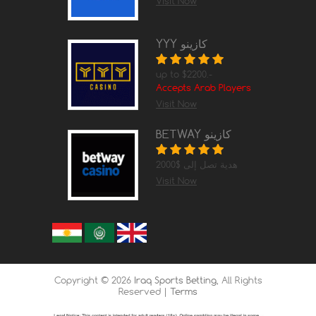
Visit Now
YYY كازينو
up to $2200.-
Accepts Arab Players
Visit Now
BETWAY كازينو
هدية تصل إلى $2000
Visit Now
Copyright ©
2026
Iraq Sports Betting
, All Rights
Reserved |
Terms