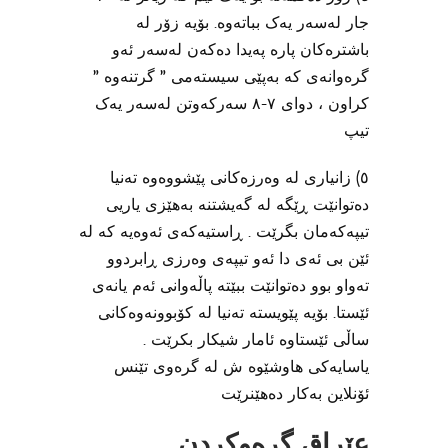
جار لەسەر یەک بباتەوە. بۆیە زۆر لە
باشترەکان پارە پەیدا دەکەن لەسەر ئەو
گرەوانەی کە بەپێی سیستەمی ” گرتنەوە ”
کراون ، دوای ٧-٨ سەرکەوتن لەسەر یەک
تیپ
٥) زانیاری لە وەرزەکانی پێشووەوە تەنیا
دەتوانێت ڕێگە لە گەیشتنە بەهێزی یاریی
تیپەکەمان بگرێت . ڕاستیەکەی ئەوەیە کە لە
ئێن بی ئەی دا ئەو تیپەی وەرزی ڕابردوو
تەواو بوو دەتوانێت ببێتە پاڵەوانی ئەم یانەی
ئێستا. بۆیە پێویستە تەنیا لە کۆبوونەوەکانی
ساڵی ئێستاوە ئامار شیکار بکرێت .
یاسایەکی هاوشێوە ش لە گرەوی تێنس
ئۆنلاین بەکار دەهێنرێت
عێراق گرەوکردن