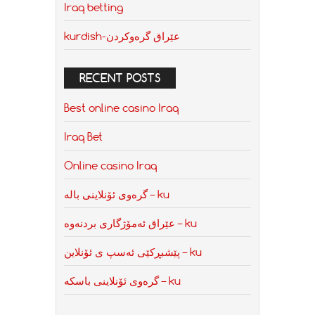
Iraq betting
kurdish-عێراق گرەوکردن
RECENT POSTS
Best online casino Iraq
Iraq Bet
Online casino Iraq
گرەوی ئۆنلاینی بالە – ku
عێراق ئەمۆژگاری بردنەوە – ku
پێشبڕکێی ئەسپ ی ئۆنلاین – ku
گرەوی ئۆنلاینی باسکە – ku