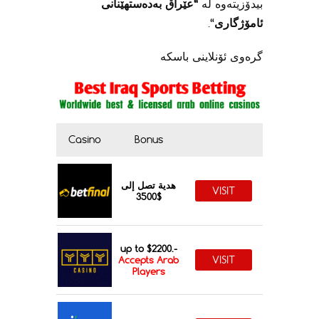
بیدۆزیتەوە لە
“عێراق بەدەستهێنانی
ئامۆژگاری
“.
گرەوی ئۆنلاینی باسکە
Casino
Bonus
هدية تصل إلى
VISIT
$3500
up to $2200.-
VISIT
Accepts Arab
Players