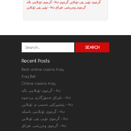
گرەوی تۆپی پێی ئۆنلاین
گرەوی
گرەوی ئۆنلاینی بالە - ku
گرەوی وەرزشی عێراق
تۆپی پێی ئۆنلاین - ku
Recent Posts
Best online casino Iraq
Iraq Bet
Online casino Iraq
گرەوی ئۆنلاینی بالە – ku
عێراق ئەمۆژگاری بردنەوە – ku
پێشبڕکێی ئەسپ ی ئۆنلاین – ku
گرەوی ئۆنلاینی باسکە – ku
گرەوی تۆپی پێی ئۆنلاین – ku
گرەوی وەرزشی عێراق – ku