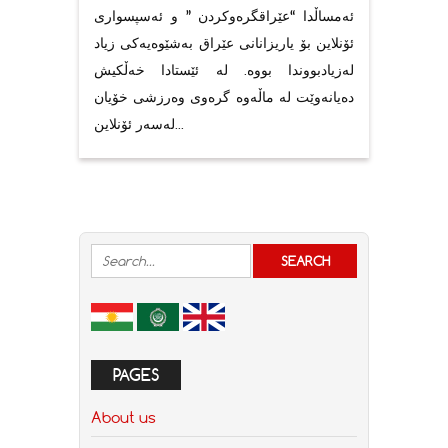
ئەمساڵدا “عێراقگرەوکردن ” و ئەسپسواری
ئۆنلاین بۆ یاریزانانی عێراق بەشێوەیەکی زیاد
لەزیادبووندا بووە. له ئێستادا خەڵکیش
دەیانەوێت لە ماڵەوە گرەوی وەرزشی خۆیان
لەسەر ئۆنلاین...
PAGES
About us