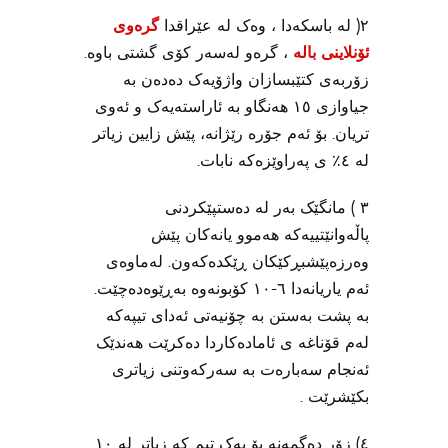
٢( لە باسکەدا ، وەک لە عێراقدا
گرەوی
ئۆنلاینی بالە
، گرەو لەسەر کۆی گشتی باوە.
زۆربەی کتێبسازان واژۆیەک دەدەن بە
جیاوازی ١٥ هەنگاو بە ئاراستەیەک و ئەوی
تریان. بۆ ئەم جۆرە رێژانە، پێش زایین زیاتر
لە ٤٪ ی پەراوێزەکە نابات.
٣ ) مانگێک بەر لە دەستپێکردنی
پاڵەوانێتییەکە هەموو یانەکان پێش
وەرزەپێشبڕکێکان ڕێکدەکەون. لەماوەی
ئەم یاریانەدا ٦-١٠ کۆبونەوە بەڕێوەدەچێت.
بە پشت بەستن بە چۆنیەتی ئەدای تیپەکە
لەم قۆناغە ی ئامادەکاردا دەکرێت هەندێک
ئەنجام سەبارەت بە سەرکەوتنی زیاتری
بکێشرێت .
٤) زۆر دەگمەنە بۆ یەک تیم کە زیاتر لە ١٠