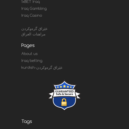
1xBET Iraq
Iraq Gambling
Iraq Casino
عێراق گرەوکردن
مراهنات العراق
Pages
About us
Iraq betting
kurdish-عێراق گرەوکردن
Tags