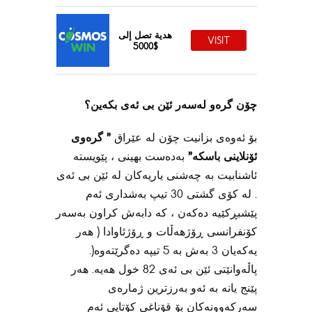
هدية تصل إلى
VISIT
$5000
چۆن گرەو لەسەر ئێن بی ئەی بکەین؟
بۆ ئەوەی بزانیت چۆن لە عێراق
” گرەوی
ئۆنلاینی باسکە”
بەدەست بهینی ، پێویستە
ئاشنابیت بە چەشنی یاریەکان لە ئێن بی ئەی
. لە کۆی گشتی 30 تیپ بەشداری ئەم
پێشبڕکێیە دەکەن ، کە دابەش کراون بەسەر
کۆنفرانسی ڕۆژهەڵات و ڕۆژئاوادا ( هەر
یەکەیان 3 بەش بە 5 تیپە دەگرێتەوە(.
پاڵەوانێتی ئێن بی ئەی 82 خول هەیە. هەر
پێنج یانە بە ئەو بەرزترین ژمارەی
سەرکەوونەکان بۆ قۆناغی کۆتایی ئەم