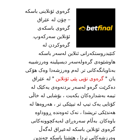
گرەوی ئۆنلاینی باسکە
– چۆن لە عێراق
گرەوی باسکەی
ئۆنلاین سەرکەوپ.
گرەوکردن لە
کتێبدروستکەرانی ئنلاین لەسەر باسکە
هاوشێوەی گرەولەسەر دیسپلینە وەرزشییە
بەناوبانگەکانی تر. لەم وەرزشەدا وەک هۆکی
یان ”
گرەوی تۆپی پێی ئۆنلاین
” لە عێراق
دەکرێت گرەو لەسەر بردنەوەی یەکێک لە
تیمە بەشدارەکان بکەیت ، بۆشایی لە خاڵی
کۆتایی یەک تیپ لە تیپێکی تر ، هەروەها لە
هەندێکی تریشدا ، نەک ئەوەندە ڕووداوە
باوەکان. بەڵام سەرەڕای لەیەکچوونەکانی
گرەوی ئۆنلاین باسکە لەعیراق لەگەڵ
وەرزشەکانی تردا ، هێشتا باسکە چەندین