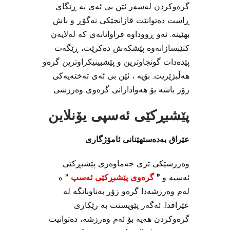
گرەوکردن لەسەر ئێن بی ئەی بە ڕێگای
ڕاست دەتوانێت قازانجێکی نەگۆڕ و باش
بهێینە. ئەو ڕووداوە فراوانانەی کە لەلایەن
کتێبسازانەوە پێشکەش دەکرێت، ڕێگەت
پێدەدات گونجاوترین و پێشبینیکراوترین گرەو
هەڵبژێریت. بۆیە ، ئێن بی ئەی تەختەیەکی
زۆر باشە بۆ هەوادارانی گرەوی وەرزشی
پێشبڕکێی ئەسپی یۆنلاین
عێراق بەدەستهێنانی ئامۆژگاری
وەرزشێکی تری جەماوەری پێشبڕکێی
ئەسپە و
”
گرەوی پێشبڕکێی ئەسپ
” ە .
لەم وەرزشەدا گرەو زۆر بەناوبانگە لە
عێراقدا. ئەگەر پێویستت بە رێکاری
گرەوکردن هەیە بۆ ئەم وەرزشە، دەتوانیت