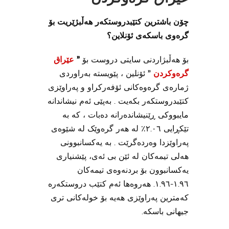
چۆن باشترین کتێبدروستکەر هەڵبژێریت بۆ
گرەوی باسکەی ئۆنلاین؟
بۆ هەڵبژاردنی سایتی دروست بۆ
”
عێراق
گرەوکردن
” ئۆنلین ، پێویستە بەراوردی
ژمارەی گرەوەکانی ئۆفەرکراو و پەراوێزی
کتێبدروستکەر بکەیت . بەپێی ئەم نیشاندانە
مایبووکی ڕێنیشاندەرانە دەبات ، کە بە
تێکڕایی ٢.٠٦٪ لە هەر گرەوێک لە شێوەی
پەراوێزدا وەردەگرێت . بە یەکسانبوونی
هەلی تیمەکان لە ئێن بی ئەی، پێشنیاری
یەکسانبوون بۆ بردنەوەی تیمەکان
١.٩٦-١.٩٦. هەروەها ئەم کتێب دروستکەرە
کەمترین پەراوێزی هەیە بۆ خولەکانی تری
جیهانی باسکە.