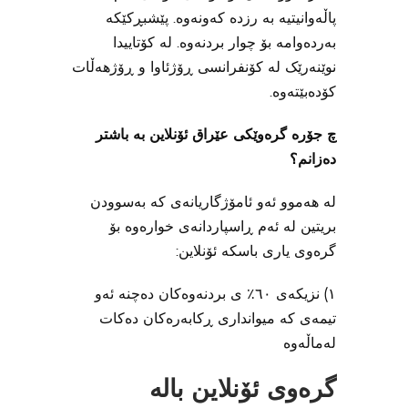
پاڵەوانیتیه به رزدە کەونەوە. پێشبڕکێکە
بەردەوامە بۆ چوار بردنەوە. لە کۆتاییدا
نوێنەرێک لە کۆنفرانسی ڕۆژئاوا و ڕۆژهەڵات
کۆدەبێتەوه.
چ جۆرە گرەوێکی عێراق ئۆنلاین بە باشتر
دەزانم؟
لە هەموو ئەو ئامۆژگاریانەی کە بەسوودن
بریتین لە ئەم ڕاسپاردانەی خوارەوە بۆ
گرەوی یاری باسکە ئۆنلاین:
١) نزیکەی ٦٠٪ ی بردنەوەکان دەچنە ئەو
تیمەی کە میوانداری ڕکابەرەکان دەکات
لەماڵەوە
گرەوی ئۆنلاین بالە