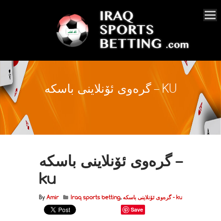
گرەوی ئۆنلاینی باسکە – KU
گرەوی ئۆنلاینی باسکە –
ku
گرەوی ئۆنلاینی باسکە - ku
,
Iraq sports betting
Amir
By
Save