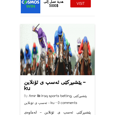
هدية تصل إلى
VISIT
$5000
پێشبڕکێی ئەسپ ی ئۆنلاین –
ku
پێشبڕکێی
,
Iraq sports betting
Amir
By
0 comments
•
ئەسپ ی ئۆنلاین - ku
پێشبڕکێی ئەسپ ی ئۆنلاین – لەماوەی